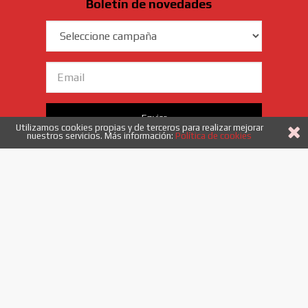
Boletín de novedades
Campaña
Email
Enviar
Utilizamos cookies propias y de terceros para realizar mejorar
nuestros servicios. Más información:
Política de cookies
Acepto
los términos y condiciones
958 40 53 52
|
info@etiquetadoysistemas.es
Enlaces
Quiénes somos
Novedades
Ofertas