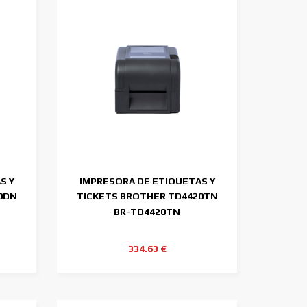
S Y
IMPRESORA DE ETIQUETAS Y
0DN
TICKETS BROTHER TD4420TN
203DPI 4"
BR-TD4420TN
334.63 €