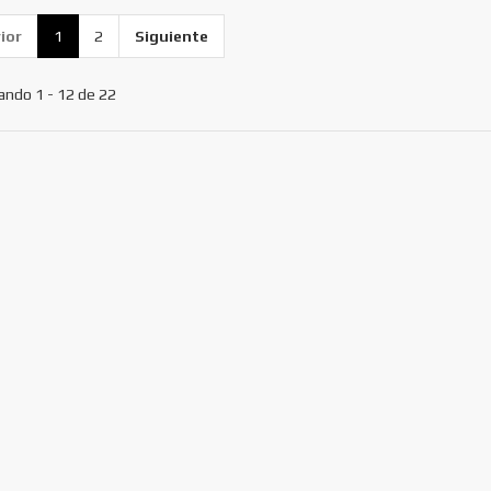
ior
1
2
Siguiente
ando 1 - 12 de 22