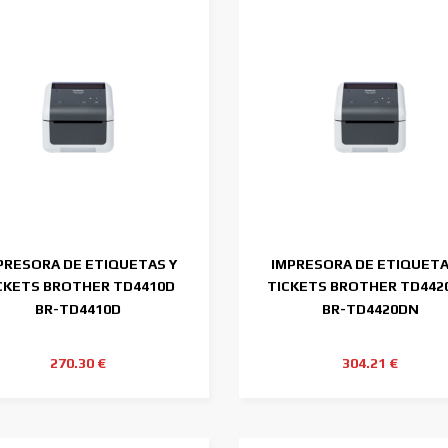
PRESORA DE ETIQUETAS Y
IMPRESORA DE ETIQUETA
CKETS BROTHER TD4410D
TICKETS BROTHER TD442
203DPI 4"
203DPI 4"
BR-TD4410D
BR-TD4420DN
270.30 €
304.21 €