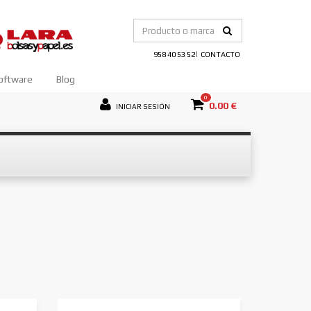
|
958 40 53 52
CONTACTO
oftware
Blog
0
0.00 €
INICIAR SESIÓN