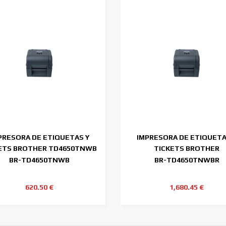
PRESORA DE ETIQUETAS Y
IMPRESORA DE ETIQUETA
ETS BROTHER TD4650TNWB
TICKETS BROTHER
203DPI
TD4650TNWBR 203DPI
BR-TD4650TNWB
BR-TD4650TNWBR
620.50 €
1,680.45 €