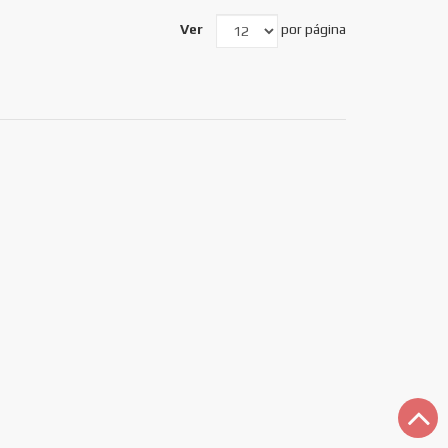
Ver
por página