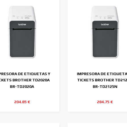
PRESORA DE ETIQUETAS Y
IMPRESORA DE ETIQUETA
CKETS BROTHER TD2020A
TICKETS BROTHER TD21
203DPI 2"
203DPI 2"
BR-TD2020A
BR-TD2125N
204.85 €
284.75 €