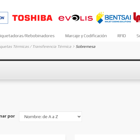
iquetadoras/Rebobinadores
Marcaje y Codificación
RFID
S
iquetas Térmicas / Transferencia Térmica
Sobremesa
nar por