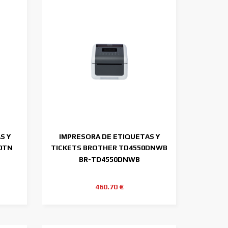
S Y
IMPRESORA DE ETIQUETAS Y
0TN
TICKETS BROTHER TD4550DNWB
300DPI
BR-TD4550DNWB
460.70 €