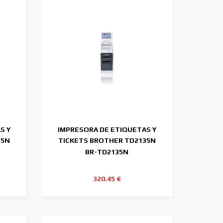
S Y
IMPRESORA DE ETIQUETAS Y
25N
TICKETS BROTHER TD2135N
300DPI 2"
BR-TD2135N
320.45 €