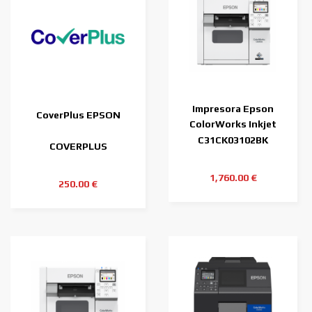
Impresora Epson
CoverPlus EPSON
ColorWorks Inkjet
C4000 (bk)
C31CK03102BK
COVERPLUS
1,760.00 €
250.00 €