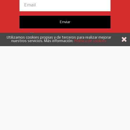
Email
Enviar
Acepto
los términos y condiciones
Utilizamos cookies propias y de terceros para realizar mejorar
nuestros servicios. Más información:
Política de cookies
958 40 53 52
|
info@etiquetadoysistemas.es
Enlaces
Quiénes somos
Novedades
Ofertas
Información
Aviso legal