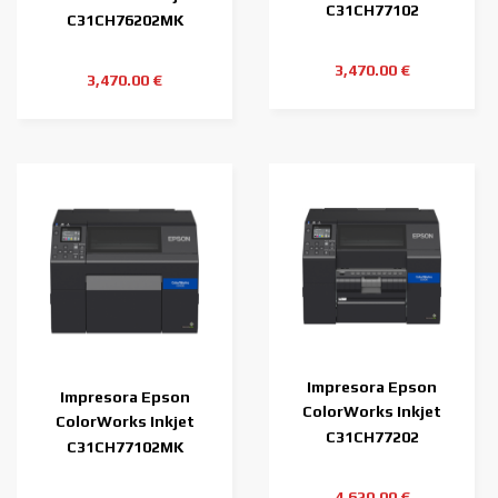
C6500Ae
C31CH77102
C6000Pe MK (tinta
C31CH76202MK
negra
3,470.00 €
3,470.00 €
Impresora Epson
Impresora Epson
ColorWorks Inkjet
ColorWorks Inkjet
C6500Pe
C31CH77202
C6500Ae MK (tinta
C31CH77102MK
negra
4,620.00 €