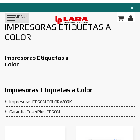
TODAS LAS
|
958 40 53 52
CONTACTO
SECCIONES
MENU
IMPRESORAS ETIQUETAS A
Impresoras
COLOR
Etiquetas
Consumibles
Impresoras Etiquetas a
Color
Etiquetadoras/Rebobinadores
Marcaje y
Impresoras Etiquetas a Color
Codificación
Impresoras EPSON COLORWORK
RFID
Garantía CoverPlus EPSON
Software
Blog