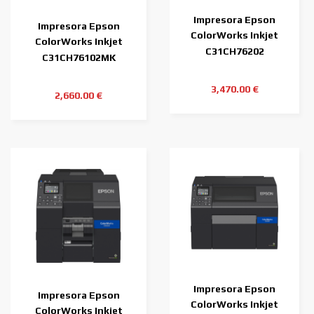
Impresora Epson
Impresora Epson
ColorWorks Inkjet
ColorWorks Inkjet
C6000Pe
C31CH76202
C6000Ae MK (tinta
C31CH76102MK
negra
3,470.00 €
2,660.00 €
Impresora Epson
Impresora Epson
ColorWorks Inkjet
ColorWorks Inkjet