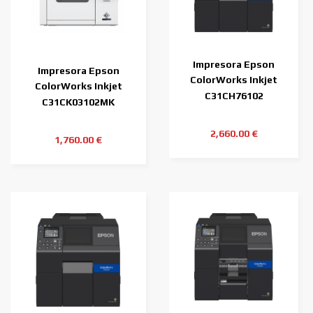
Impresora Epson
Impresora Epson
ColorWorks Inkjet
ColorWorks Inkjet
C6000Ae
C31CH76102
C4000 (mk) Mate
C31CK03102MK
2,660.00 €
1,760.00 €