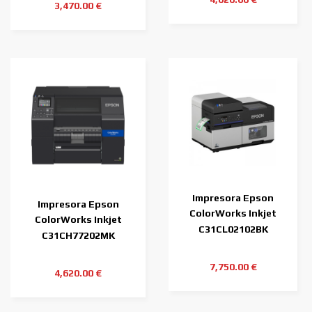
3,470.00 €
Impresora Epson
Impresora Epson
ColorWorks Inkjet
ColorWorks Inkjet
C8000
C31CL02102BK
C6500Pe MK (tinta
C31CH77202MK
negra
7,750.00 €
4,620.00 €