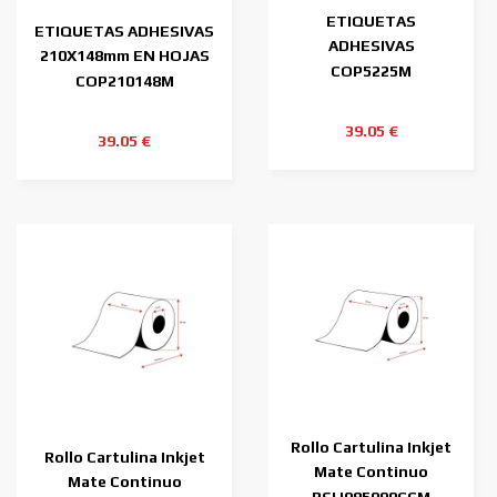
ETIQUETAS
ETIQUETAS ADHESIVAS
ADHESIVAS
210X148mm EN HOJAS
52,5X25,4mm EN
COP5225M
DIN-A4
COP210148M
HOJAS DIN-A4
39.05 €
39.05 €
Rollo Cartulina Inkjet
Rollo Cartulina Inkjet
Mate Continuo
Mate Continuo
85mmx90m ( 90 m.)