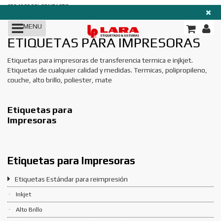
TODAS LAS
|
958 40 53 52
CONTACTO
SECCIONES
MENU
ETIQUETAS PARA IMPRESORAS
Impresoras
Etiquetas para impresoras de transferencia termica e injkjet.
Etiquetas
Etiquetas de cualquier calidad y medidas. Termicas, polipropileno,
couche, alto brillo, poliester, mate
Consumibles
Etiquetas para
Etiquetadoras/Rebobinadores
Impresoras
Marcaje y
Codificación
Etiquetas para Impresoras
RFID
Etiquetas Estándar para reimpresión
Software
Inkjet
Blog
Alto Brillo