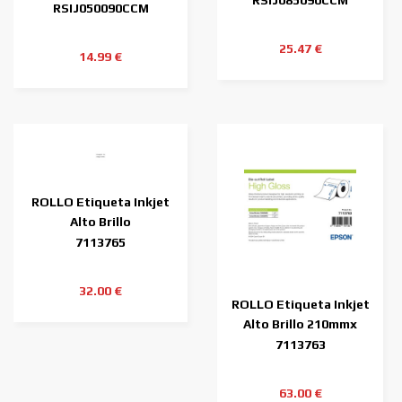
RSIJ085090CCM
50mmx90m ( 90 m.)
RSIJ050090CCM
25.47 €
14.99 €
ROLLO Etiqueta Inkjet
Alto Brillo
105mmx210mm (273
7113765
etiq.)
32.00 €
ROLLO Etiqueta Inkjet
Alto Brillo 210mmx
297mm (194 etiq.)
7113763
63.00 €