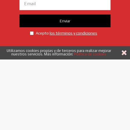
Enviar
Acepto
los términos y condiciones
Utilizamos cookies propias y de terceros para realizar mejorar
nuestros servicios. Más información:
Política de cookies
958 40 53 52
|
info@etiquetadoysistemas.es
Enlaces
Quiénes somos
Novedades
Ofertas
Información
Aviso legal