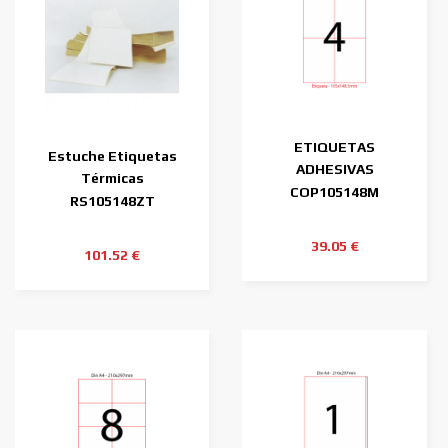
ETIQUETAS
Estuche Etiquetas
ADHESIVAS
Térmicas
105X148mm EN HOJAS
COP105148M
105mmx148mm (3600
RS105148ZT
DIN-A4
Etiq.)
39.05 €
101.52 €