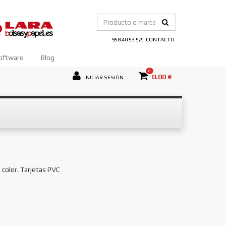
|
958 40 53 52
CONTACTO
oftware
Blog
0
0.00 €
INICIAR SESIÓN
 color. Tarjetas PVC