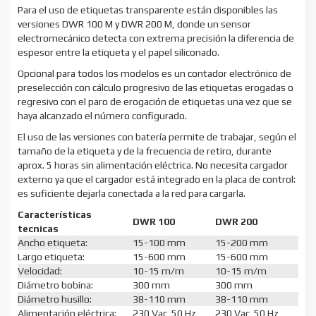
Para el uso de etiquetas transparente están disponibles las
versiones DWR 100 M y DWR 200 M, donde un sensor
electromecánico detecta con extrema precisión la diferencia de
espesor entre la etiqueta y el papel siliconado.
Opcional para todos los modelos es un contador electrónico de
preselección con cálculo progresivo de las etiquetas erogadas o
regresivo con el paro de erogación de etiquetas una vez que se
haya alcanzado el número configurado.
El uso de las versiones con batería permite de trabajar, según el
tamaño de la etiqueta y de la frecuencia de retiro, durante
aprox. 5 horas sin alimentación eléctrica. No necesita cargador
externo ya que el cargador está integrado en la placa de control:
es suficiente dejarla conectada a la red para cargarla.
Características
DWR 100
DWR 200
tecnicas
Ancho etiqueta:
15-100 mm
15-200 mm
Largo etiqueta:
15-600 mm
15-600 mm
Velocidad:
10-15 m/m
10-15 m/m
Diámetro bobina:
300 mm
300 mm
Diámetro husillo:
38-110 mm
38-110 mm
Alimentación eléctrica:
230 Vac  50 Hz
230 Vac  50 Hz