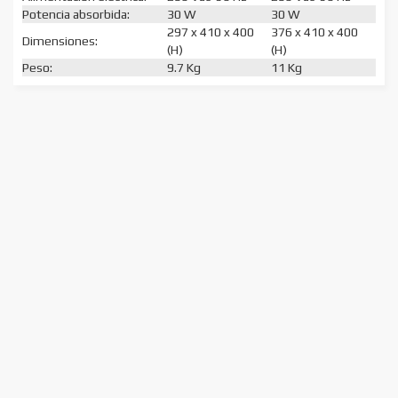
Potencia absorbida:
30 W
30 W
297 x 410 x 400
376 x 410 x 400
Dimensiones:
(H)
(H)
Peso:
9.7 Kg
11 Kg