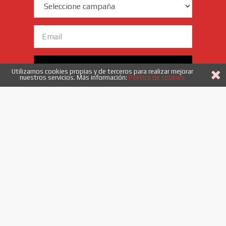
Email
Enviar
Utilizamos cookies propias y de terceros para realizar mejorar
nuestros servicios. Más información:
Política de cookies
Acepto
los términos y condiciones
958 40 53 52
|
info@etiquetadoysistemas.es
Enlaces
Quiénes somos
Novedades
Ofertas