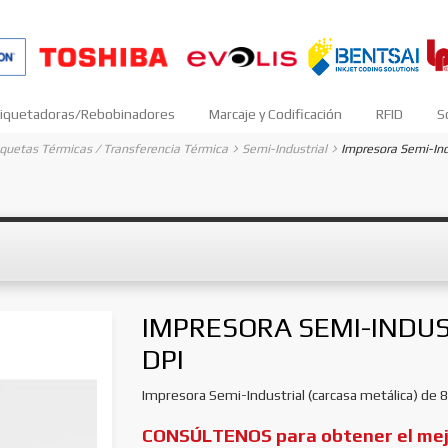
iquetadoras/Rebobinadores
Marcaje y Codificación
RFID
S
iquetas Térmicas / Transferencia Térmica
Semi-Industrial
Impresora Semi-Ind
IMPRESORA SEMI-INDUST
DPI
Impresora Semi-Industrial (carcasa metálica) de 8"
CONSÚLTENOS para obtener el mejo