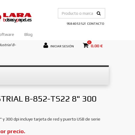
|
958 40 53 52
CONTACTO
oftware
Blog
0
ustrial B-
0.00 €
INICIAR SESIÓN
RIAL B-852-TS22 8" 300
 y 300 dpi incluye tarjeta de red y puerto USB de serie
r precio.