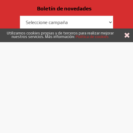
Boletín de novedades
Campaña
Utilizamos cookies propias y de terceros para realizar mejorar
Email
nuestros servicios. Más información:
Política de cookies
Enviar
Acepto
los términos y condiciones
958 40 53 52
|
info@etiquetadoysistemas.es
Enlaces
Quiénes somos
Novedades