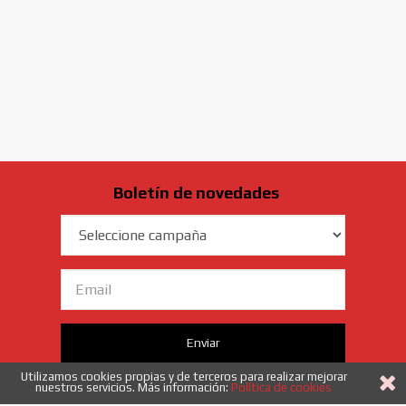
Boletín de novedades
Campaña
Email
Enviar
Utilizamos cookies propias y de terceros para realizar mejorar
Acepto
los términos y condiciones
nuestros servicios. Más información:
Política de cookies