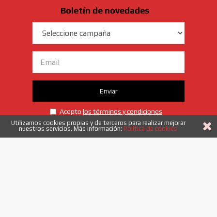
Boletín de novedades
Campaña
Email
Enviar
Acepto
los términos y condiciones
Utilizamos cookies propias y de terceros para realizar mejorar
nuestros servicios. Más información:
Política de cookies
958 40 53 52
|
info@etiquetadoysistemas.es
Enlaces
Quiénes somos
Novedades