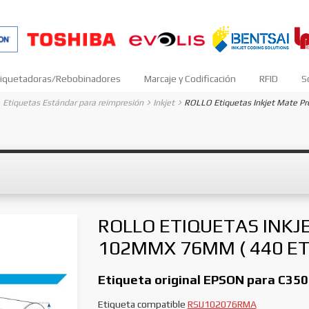
iquetadoras/Rebobinadores
Marcaje y Codificación
RFID
S
Etiquetas Estándar para reimpresión
Inkjet
ROLLO Etiquetas Inkjet Mate P
ROLLO ETIQUETAS INKJ
102MMX 76MM ( 440 ETI
Etiqueta original EPSON para C350
Etiqueta compatible
RSIJ102076RMA