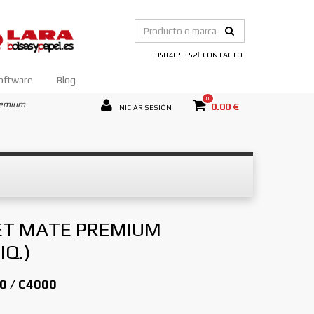
|
958 40 53 52
CONTACTO
oftware
Blog
0
remium
0.00 €
INICIAR SESIÓN
ET MATE PREMIUM
Q.)
0 / C4000