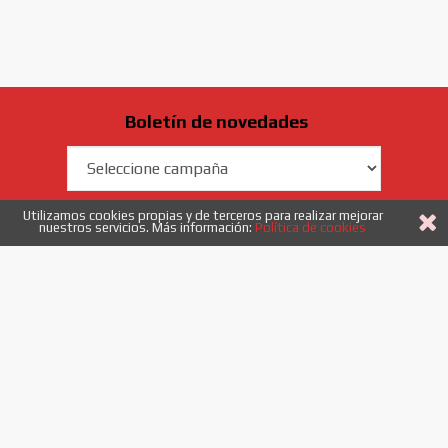
Boletín de novedades
Campaña
Email
Utilizamos cookies propias y de terceros para realizar mejorar
nuestros servicios. Más información:
Política de cookies
Enviar
Acepto
los términos y condiciones
958 40 53 52
|
info@etiquetadoysistemas.es