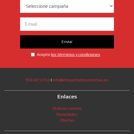
Campaña
Email
Enviar
Acepto
los términos y condiciones
958 40 53 52
|
info@etiquetadoysistemas.es
Enlaces
Quiénes somos
Novedades
Ofertas