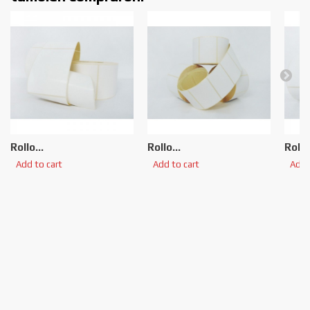
Rollo...
Rollo...
Rollo.
Add to cart
Add to cart
Add 