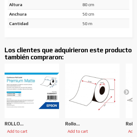
Altura
80 cm
Anchura
50 cm
Cantidad
50 m
Los clientes que adquirieron este producto
también compraron:
ROLLO...
Rollo...
Rollo.
Add to cart
Add to cart
Add 