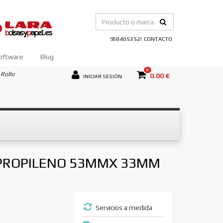
|
958 40 53 52
CONTACTO
oftware
Blog
0
Rollo
0.00 €
INICIAR SESIÓN
IPROPILENO 53MMX 33MM
Servicios a medida