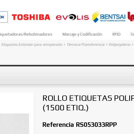
iquetadoras/Rebobinadores
Marcaje y Codificación
RFID
S
Etiquetas Estándar para reimpresión
Térmica/Transferencia
Polipropileno
ROLLO ETIQUETAS POL
(1500 ETIQ.)
Referencia
RS053033RPP