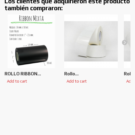
Los clientes que adquirieron este producto
también compraron:
ROLLO RIBBON...
Rollo...
Rollo.
Add to cart
Add to cart
Add 