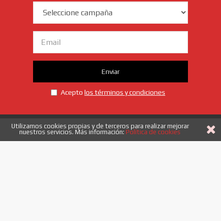
Campaña
Email
Enviar
Acepto
los términos y condiciones
Utilizamos cookies propias y de terceros para realizar mejorar
nuestros servicios. Más información:
Política de cookies
958 40 53 52
|
info@etiquetadoysistemas.es
Enlaces
Quiénes somos
Novedades
Ofertas